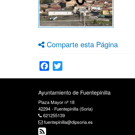
Comparte esta Página
Facebook
Twitter
Ayuntamiento de Fuentepinilla
Plaza Mayor nº 18
42294 - Fuentepinilla (Soria)
621255139
fuentepinilla@dipsoria.es