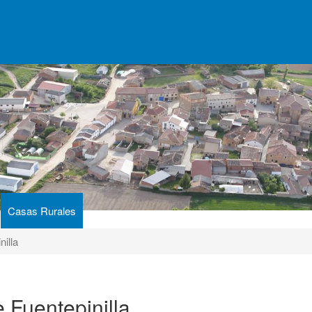
Casas Rurales
illa
 Fuentepinilla