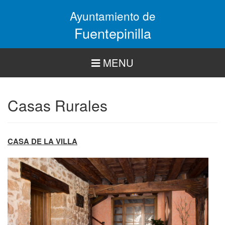
Pasar
Ayuntamiento de
al
contenido
Fuentepinilla
principal
MENU
Casas Rurales
CASA DE LA VILLA