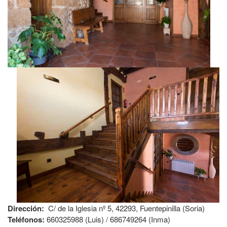
Dirección:
C/ de la Iglesia nº 5, 42293, Fuentepinilla (Soria)
Teléfonos:
660325988 (Luis) / 686749264 (Inma)