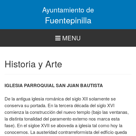
Pasar
Ayuntamiento de
al
contenido
Fuentepinilla
principal
MENU
Historia y Arte
IGLESIA PARROQUIAL SAN JUAN BAUTISTA
De la antigua iglesia románica del siglo XII solamente se
conserva su portada. En la tercera década del siglo XVI
comienza la construcción del nuevo templo (bajo las ventanas,
la distinta tonalidad del paramento externo nos marca esta
fase). En el sigloe XVII se aboveda a iglesia tal como hoy la
conocemos. La austeridad contrarreformista del edficio queda